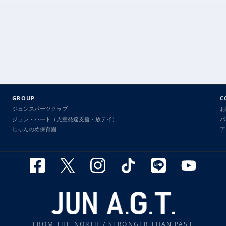
GROUP
C
ジュンスポーツクラブ
お
ジュン・ハート（児童発達支援・放デイ）
パ
じゅんのめ保育園
ア
FROM THE NORTH / STRONGER THAN PAST