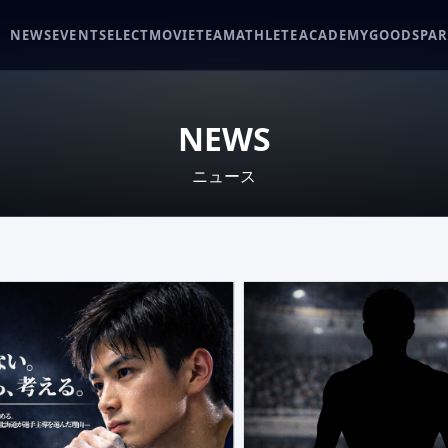
NEWS
EVENT
SELECT
MOVIE
TEAM
ATHLETE
ACADEMY
GOODS
PA
NEWS
ニュース