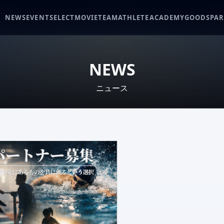
NEWS
EVENT
SELECT
MOVIE
TEAM
ATHLETE
ACADEMY
GOODS
PA
NEWS
ニュース