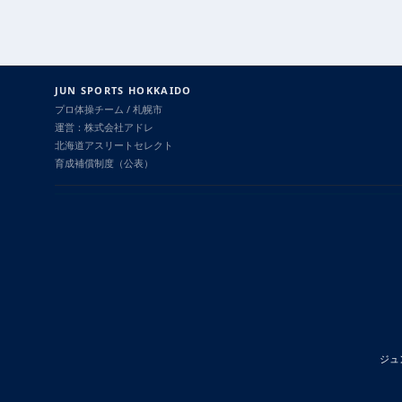
JUN SPORTS HOKKAIDO
プロ体操チーム / 札幌市
運営：株式会社アドレ
北海道アスリートセレクト
育成補償制度（公表）
ジュ